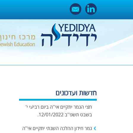
Ski
t
conten
"חידון ההלכה השנתי" יצא לדרך,
חדשות ועדכונים
הנושא השנתי "הלכות ברכות" – מבחן
חצי הגמר יתקיים אי''ה ביום רביעי י'
בשבט תשפ''ב 12/01/2022.
גמר חידון ההלכה השנתי יתקיים אי''ה