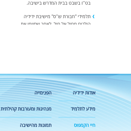
בט''ו בשבט בבית המדרש בישיבה.
תלמידי "חבורת ש''ס" מישיבת ידידיה
הולכים מחיל אל חיל, לאחר שסיימו את
מסכתות ראש השנה ותענית, החלו
במרץ ללמוד את מסכת מגילה.
סעודת סיום מסכת מגילה תתקיים אי''ה
ברוב עם ביום רביעי י''ז בשבט תשפ''ב
19/01/2022
בגרויות חורף לתלמידי כיתות יא-יב :
אנגלית : ח' בשבט תשפ''ב
אודות ידידיה
הפנימייה
10/01/2022
מתמטיקה : י''ח בשבט תשפ''ב
מידע לתלמיד
מנהיגות ומעורבות קהילתית
20/01/2022
חיי הקמפוס
תמונות מהישיבה
לתיאום הגעה לימי רישום וראיונות