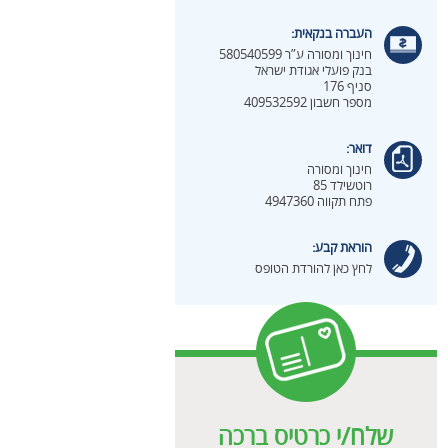
העברה בנקאית:
חינוך ומסורה ע”ר 580540599
בנק פועלי אגודת ישראל
סניף 176
מספר חשבון 409532592
דואר:
חינוך ומסורה
רוטשילד 85
פתח תקווה 4947360
הוראת קבע:
לחץ כאן להורדת הטופס
שלח/י כרטיס ברכה