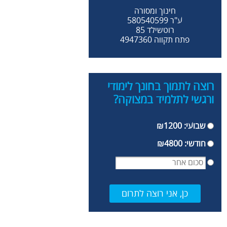
חינוך ומסורה
ע"ר 580540599
רוטשילד 85
פתח תקווה 4947360
רוצה לתמוך בחונך לימודי
ורגשי לתלמיד במצוקה?
שבועי: ₪1200
חודשי: ₪4800
כן, אני רוצה לתרום