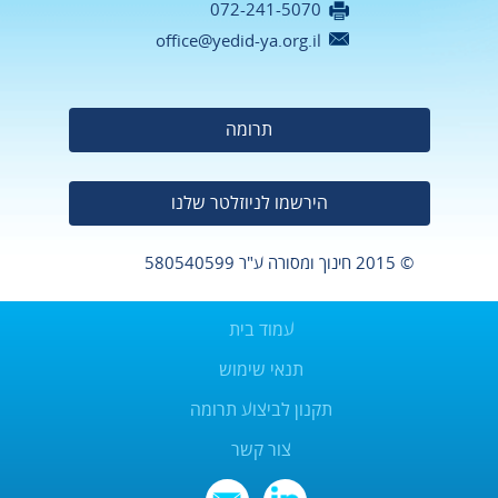
20/01/2022
072-241-5070
office@yedid-ya.org.il
לתיאום הגעה לימי רישום וראיונות
לנרשמים לשנה''ל תשפ''ג שיערכו
אי''ה בחודש שבט יש להתקשר לרב
תרומה
יוסי לוי בטלפון 052-763272
הירשמו לניוזלטר שלנו
"חידון ההלכה השנתי" יצא לדרך,
הנושא השנתי "הלכות ברכות" – מבחן
© 2015 חינוך ומסורה
ע"ר 580540599
חצי הגמר יתקיים אי''ה ביום רביעי י'
בשבט תשפ''ב 12/01/2022.
עמוד בית
גמר חידון ההלכה השנתי יתקיים אי''ה
תנאי שימוש
בט''ו בשבט בבית המדרש בישיבה.
תקנון לביצוע תרומה
תלמידי "חבורת ש''ס" מישיבת ידידיה
צור קשר
הולכים מחיל אל חיל, לאחר שסיימו את
מסכתות ראש השנה ותענית, החלו