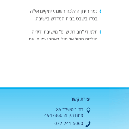
גמר חידון ההלכה השנתי יתקיים אי''ה
בט''ו בשבט בבית המדרש בישיבה.
תלמידי "חבורת ש''ס" מישיבת ידידיה
הולכים מחיל אל חיל, לאחר שסיימו את
מסכתות ראש השנה ותענית, החלו
במרץ ללמוד את מסכת מגילה.
סעודת סיום מסכת מגילה תתקיים אי''ה
ברוב עם ביום רביעי י''ז בשבט תשפ''ב
19/01/2022
בגרויות חורף לתלמידי כיתות יא-יב :
יצירת קשר
אנגלית : ח' בשבט תשפ''ב
10/01/2022
רח' רוטשילד 85
פתח תקווה 4947360
מתמטיקה : י''ח בשבט תשפ''ב
072-241-5060