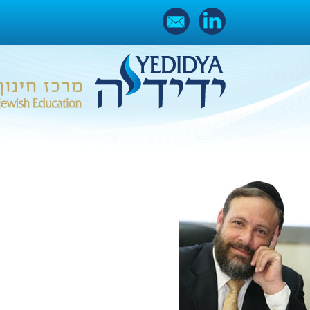
Ski
t
conten